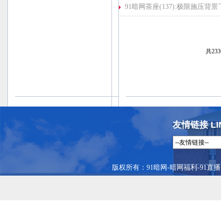
91暗网茶座(137):极限施压
共233
友情链接 LI
版权所有：91暗网-暗网福利-91直播 