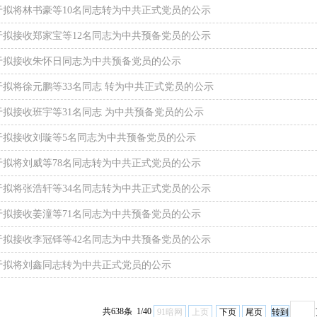
于拟将林书豪等10名同志转为中共正式党员的公示
于拟接收郑家宝等12名同志为中共预备党员的公示
于拟接收朱怀日同志为中共预备党员的公示
于拟将徐元鹏等33名同志 转为中共正式党员的公示
于拟接收班宇等31名同志 为中共预备党员的公示
于拟接收刘璇等5名同志为中共预备党员的公示
于拟将刘威等78名同志转为中共正式党员的公示
于拟将张浩轩等34名同志转为中共正式党员的公示
于拟接收姜潼等71名同志为中共预备党员的公示
于拟接收李冠铎等42名同志为中共预备党员的公示
于拟将刘鑫同志转为中共正式党员的公示
共638条 1/40
91暗网
上页
下页
尾页