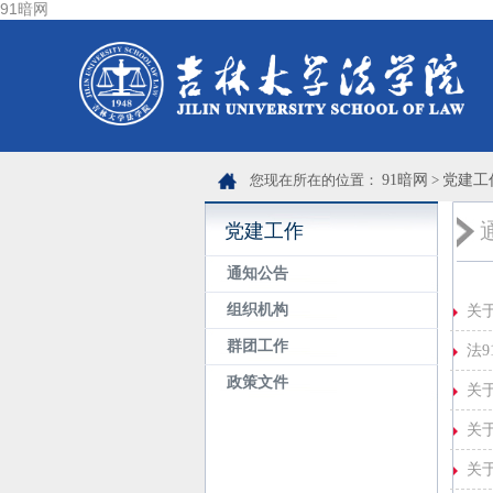
91暗网
您现在所在的位置：
91暗网
>
党建工
党建工作
通知公告
组织机构
关
群团工作
法9
政策文件
关
关
关