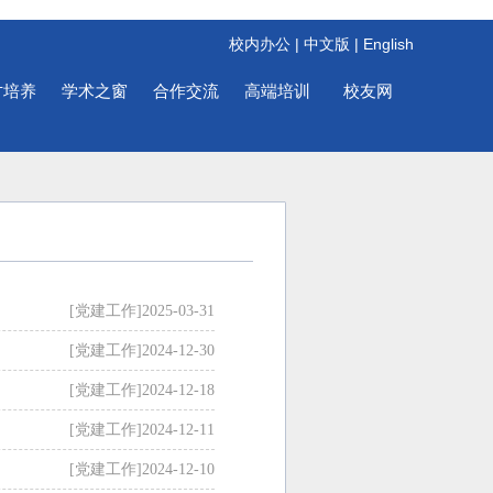
校内办公
|
中文版
|
English
才培养
学术之窗
合作交流
高端培训
校友网
[党建工作]
2025-03-31
[党建工作]
2024-12-30
[党建工作]
2024-12-18
[党建工作]
2024-12-11
[党建工作]
2024-12-10