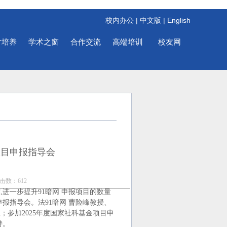
校内办公
|
中文版
|
English
才培养
学术之窗
合作交流
高端培训
校友网
项目申报指导会
点击数：
612
作,进一步提升91暗网 申报项目的数量
目申报指导会。法91暗网 曹险峰教授、
参加2025年度国家社科基金项目申
持。