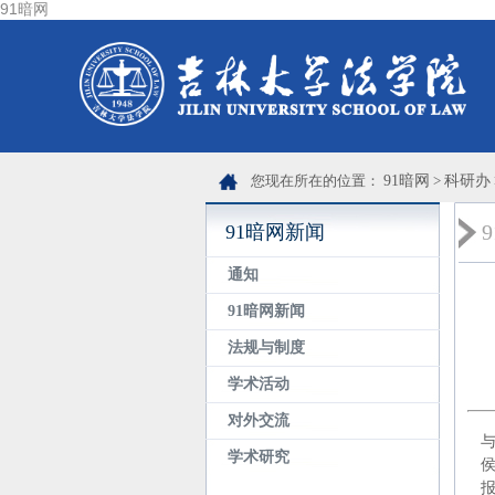
91暗网
您现在所在的位置：
91暗网
>
科研办
91暗网新闻
通知
91暗网新闻
法规与制度
学术活动
对外交流
与
学术研究
侯
报