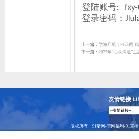
登陆账号
: fxy-
登录密码：
Jlu
上一篇：
学海启航｜91暗网-
下一篇：
2025年“心灵沟通
友情链接 LI
版权所有：91暗网-暗网福利-91直播 