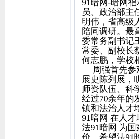
91暗网-暗网
员、政治部主
明伟，省高级
陪同调研。最
委常务副书记
常委、副校长蔡
何志鹏，学校
周强首先参观
展史陈列展，
师资队伍、科学
经过70余年
镇和法治人才
91暗网 在人
法91暗网 为
价，希望法91